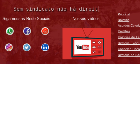
Sem sindicato não há direitos!
Principal
Siga nossas Rede Sociais:
Nossos vídeos
:
Boletins
Acordos Coleti
Cartilhas
Colônias de Fé
Diretoria Execu
Conselho Fisca
Diretoria de Ba